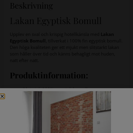
Beskrivning
Lakan Egyptisk Bomull
Upplev en sval och krispig hotellkänsla med
Lakan
Egyptisk Bomull
, tillverkat i 100% fin egyptisk bomull.
Den höga kvaliteten ger ett mjukt men slitstarkt lakan
som håller över tid och känns behagligt mot huden,
natt efter natt.
Produktinformation:
Material: 100% egyptisk bomull
Percale-väv, 230 TC (trådar per tum)
Easy Care-behandlat för enklare skötsel och
slätare resultat
Storlek 180×270 cm – passar madrass 105–120
cm
Tvättråd: maskintvätt 60°C med flytande