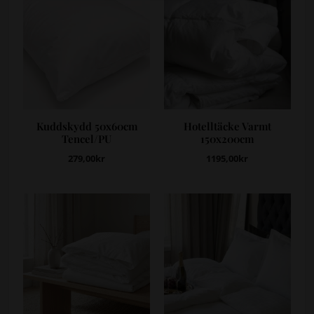
Kuddskydd 50x60cm
Hotelltäcke Varmt
Tencel/PU
150x200cm
279,00
kr
1195,00
kr