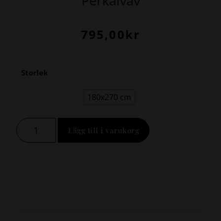
Perkalväv
795,00
kr
Storlek
180x270 cm
Lägg till i varukorg