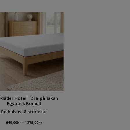
549,00kr
295
till
till
795,00kr
349
kläder Hotell -Dra-på-lakan
Egyptisk Bomull
Perkalväv, 8 storlekar
Prisintervall:
649,00
kr
–
1275,00
kr
649,00kr