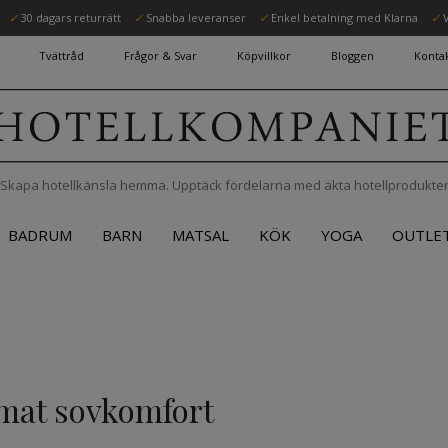
✓
30 dagars returrätt
✓
Snabba leveranser
✓
Enkel betalning med Klarna
✓
V
Tvättråd
Frågor & Svar
Köpvillkor
Bloggen
Kontak
Skapa hotellkänsla hemma. Upptäck fördelarna med äkta hotellprodukte
BADRUM
BARN
MATSAL
KÖK
YOGA
OUTLE
imat sovkomfort