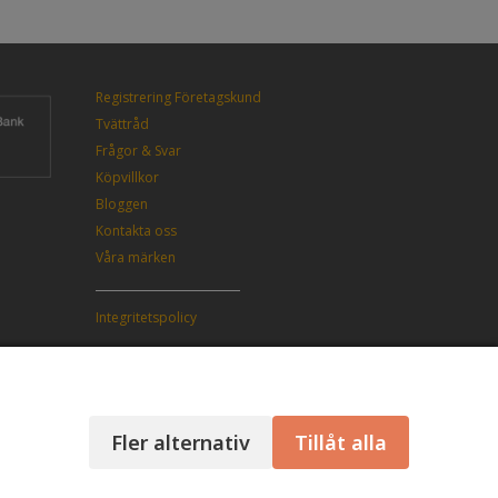
Registrering Företagskund
Tvättråd
Frågor & Svar
Köpvillkor
Bloggen
Kontakta oss
Våra märken
Integritetspolicy
Fler alternativ
Tillåt alla