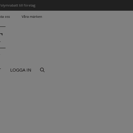
olymrabatt till företag
ta oss
Våra märken
r
T
LOGGA IN