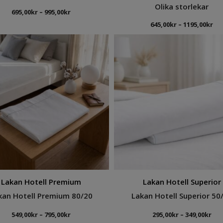
Olika storlekar
Prisintervall:
695,00
kr
–
995,00
kr
695,00kr
Pri
645,00
kr
–
1195,00
kr
till
645
995,00kr
till
119
Lakan Hotell Premium
Lakan Hotell Superior
kan Hotell Premium 80/20
Lakan Hotell Superior 50
Prisintervall:
Pri
549,00
kr
–
795,00
kr
295,00
kr
–
349,00
kr