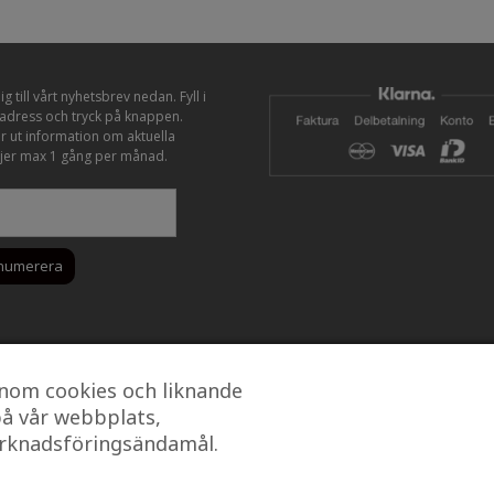
till
1275,00kr
g till vårt nyhetsbrev nedan. Fyll i
ladress och tryck på knappen.
ar ut information om aktuella
er max 1 gång per månad.
nom cookies och liknande
på vår webbplats,
arknadsföringsändamål.
© 2026 Äkta hotellkvalitet - Hotellkompaniet
• Byggt med
GeneratePress