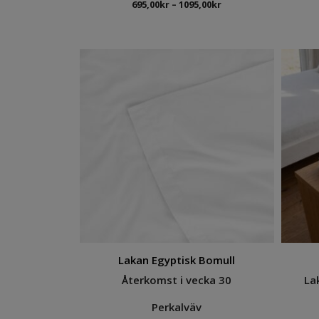
Prisintervall:
695,00
kr
–
1095,00
kr
695,00kr
till
1095,00kr
Lakan Egyptisk Bomull
Återkomst i vecka 30
La
Perkalväv