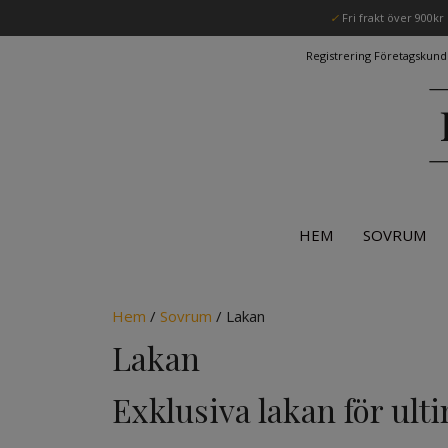
Hoppa
✓
Fri frakt över 900kr
till
innehåll
Registrering Företagskund
HEM
SOVRUM
Hem
/
Sovrum
/ Lakan
Lakan
Exklusiva lakan för ult