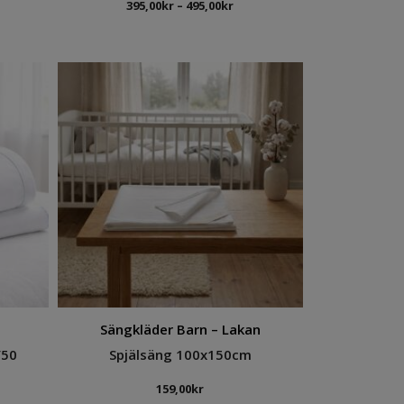
Prisintervall:
395,00
kr
–
495,00
kr
395,00kr
till
sintervall:
495,00kr
,00kr
5,00kr
Sängkläder Barn – Lakan
/50
Spjälsäng 100x150cm
sintervall:
159,00
kr