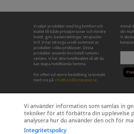
Vi säljer produkter med hög komfort och
Anmäl di
kvalité till både privatpersoner och mindre
din mai
hotell, gym, badanrättningar, terapeuter
Vi skick
m.fl. Vi har ett noga urvalt sortiment av
kampanj
produkter i olika prisklasser. Dessa
produkter används hos hotell runtom i
världen. Vi har äkta hotellkvalitet så att du
kan skapa hotellkänsla hemma.
För offert vid större beställning, ta kontakt
med oss på
info@hotellkompaniet.se
Vi använder information som samlas in ge
tekniker för att förbättra din upplevelse 
analysera hur du använder den och för m
Integritetspolicy