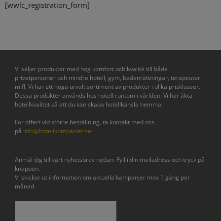
[wwlc_registration_form]
Vi säljer produkter med hög komfort och kvalité till både
privatpersoner och mindre hotell, gym, badanrättningar, terapeuter
m.fl. Vi har ett noga urvalt sortiment av produkter i olika prisklasser.
Dessa produkter används hos hotell runtom i världen. Vi har äkta
hotellkvalitet så att du kan skapa hotellkänsla hemma.
För offert vid större beställning, ta kontakt med oss
på
info@hotellkompaniet.se
Anmäl dig till vårt nyhetsbrev nedan. Fyll i din mailadress och tryck på
knappen.
Vi skickar ut information om aktuella kampanjer max 1 gång per
månad.