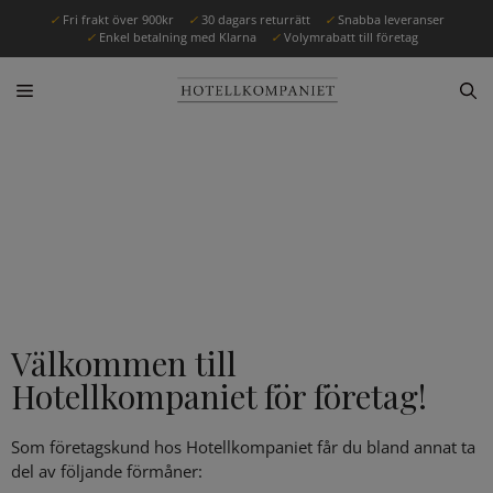
✓
Fri frakt över 900kr
✓
30 dagars returrätt
✓
Snabba leveranser
✓
Enkel betalning med Klarna
✓
Volymrabatt till företag
FÖRETAGSKUNDER
Välkommen till
Hotellkompaniet för företag!
Som företagskund hos Hotellkompaniet får du bland annat ta
del av följande förmåner: