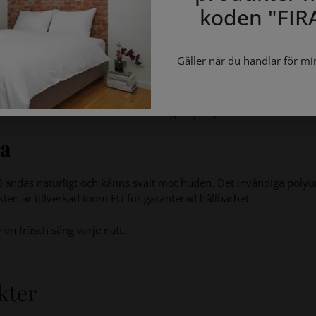
koden "
FIR
erialet leder bort värme för ett svalt sovklimat.
m bevarar kuddens form och känsla.
Gäller när du handlar för mi
aturlig barriär och ökad hygien.
tiv och enkel modell utan extra dragkedjeskydd.
la
a) andas naturligt och känns svalt mot huden. Det invändiga polyu
ten är tillverkad inom EU för garanterad hållbarhet.
 en fräsch säng varje natt.
kter