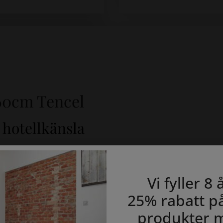
60cm Tencel
hotellkänsla
ddskydd 50x60cm Tencel
. Detta högkvalitativa skydd förenar 
re och fräschare sovmiljö utan att prassla.
Vi fyller 8 
rdelar:
25% rabatt på
produkter 
t membran stoppar fukt och fläckar effektivt.