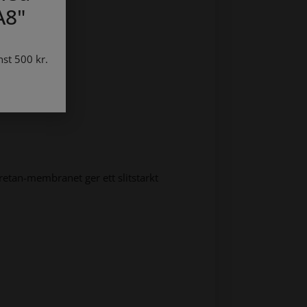
A8
"
nst 500 kr.
retan-membranet ger ett slitstarkt