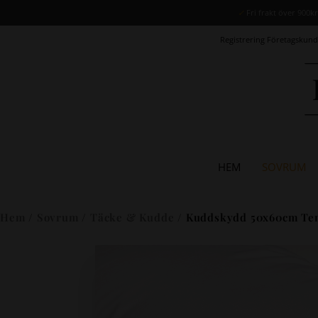
✓
Fri frakt över 900k
Registrering Företagskund
HEM
SOVRUM
Hem
/
Sovrum
/
Täcke & Kudde
/ Kuddskydd 50x60cm Te