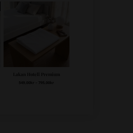
Lakan Hotell Premium
549,00
kr
–
795,00
kr