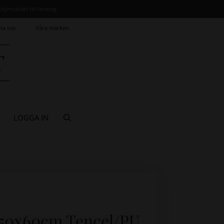
olymrabatt till företag
ta oss
Våra märken
LOGGA IN
50x60cm Tencel/PU