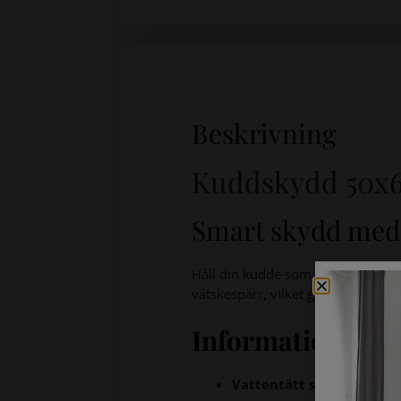
Beskrivning
Kuddskydd 50x
Smart skydd med 
Håll din kudde som ny med ett
Ku
vätskespärr, vilket ger dig en rena
Information & fö
Vattentätt skydd:
Ett tun