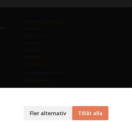
Registrering Företagskund
Tvättråd
Frågor & Svar
Köpvillkor
Bloggen
Kontakta oss
Våra märken
Integritetspolicy
Fler alternativ
Tillåt alla