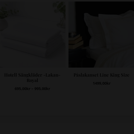
Hotell Sängkläder -Lakan-
Påslakanset Line King Size
Royal
1499,00
kr
695,00
kr
–
995,00
kr