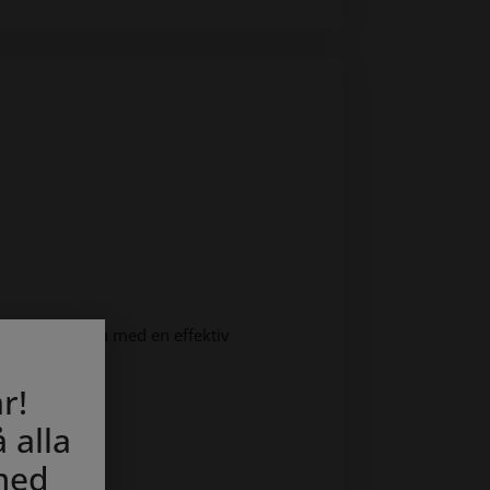
en silkeslen yta med en effektiv
år!
 alla
med