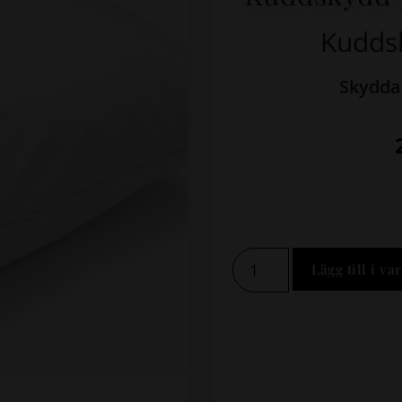
Kudds
Skydda
Lägg till i va