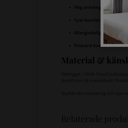
Hög andningsförmåga:
Mat
Tyst komfort:
Mjuk yta so
Allergivänligt:
Skapar en n
Prisvärd kvalitet:
En effek
Material & käns
Yttertyget i 100% Tencel (cellulos
skydd som tål maskintvätt. Produk
Skydda din investering och njut av
Relaterade produ