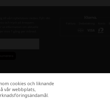
g till vårt nyhetsbrev nedan. Fyll i din
ess och tryck på knappen.
ar ut information om aktuella
er max 1 gång per månad.
nom cookies och liknande
på vår webbplats,
arknadsföringsändamål.
© 2026 Äkta hotellkvalitet - Hotellkompaniet
• Byggt med
GeneratePress