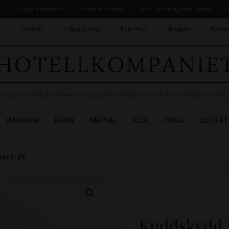
r
✓
30 dagars returrätt
✓
Snabba leveranser
✓
Enkel betalning med Klarna
✓
V
Tvättråd
Frågor & Svar
Köpvillkor
Bloggen
Kontak
Skapa hotellkänsla hemma. Upptäck fördelarna med äkta hotellprodukter
BADRUM
BARN
MATSAL
KÖK
YOGA
OUTLET
ncel/PU
Kuddskydd 