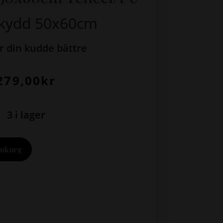
kydd 50x60cm
r din kudde bättre
279,00
kr
3 i lager
rukorg