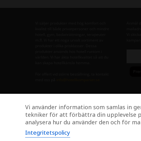
Vi säljer produkter med hög komfort och
Anmäl di
kvalité till både privatpersoner och mindre
mailadr
hotell, gym, badanrättningar, terapeuter
Vi skick
m.fl. Vi har ett noga urvalt sortiment av
kampanj
produkter i olika prisklasser. Dessa
produkter används hos hotell runtom i
världen. Vi har äkta hotellkvalitet så att du
kan skapa hotellkänsla hemma.
För offert vid större beställning, ta kontakt
med oss på
info@hotellkompaniet.se
Vi använder information som samlas in ge
tekniker för att förbättra din upplevelse 
analysera hur du använder den och för m
Integritetspolicy