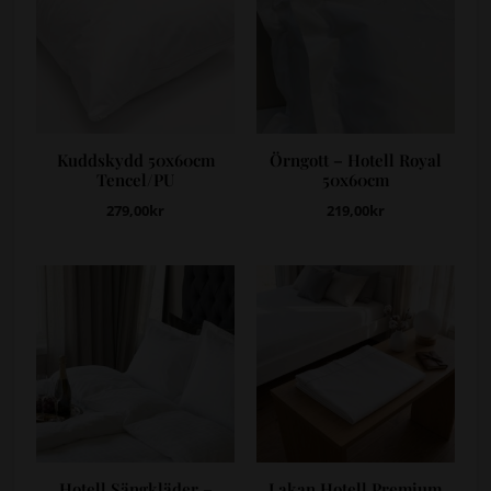
Kuddskydd 50x60cm
Örngott – Hotell Royal
Tencel/PU
50x60cm
279,00
kr
219,00
kr
Hotell Sängkläder –
Lakan Hotell Premium