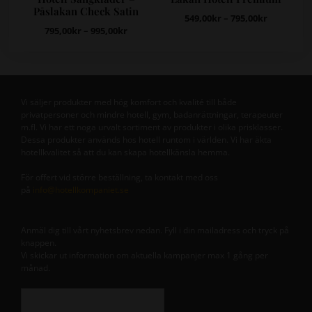
Påslakan Check Satin
549,00
kr
–
795,00
kr
795,00
kr
–
995,00
kr
Vi säljer produkter med hög komfort och kvalité till både
privatpersoner och mindre hotell, gym, badanrättningar, terapeuter
m.fl. Vi har ett noga urvalt sortiment av produkter i olika prisklasser.
Dessa produkter används hos hotell runtom i världen. Vi har äkta
hotellkvalitet så att du kan skapa hotellkänsla hemma.
För offert vid större beställning, ta kontakt med oss
på
info@hotellkompaniet.se
Anmäl dig till vårt nyhetsbrev nedan. Fyll i din mailadress och tryck på
knappen.
Vi skickar ut information om aktuella kampanjer max 1 gång per
månad.