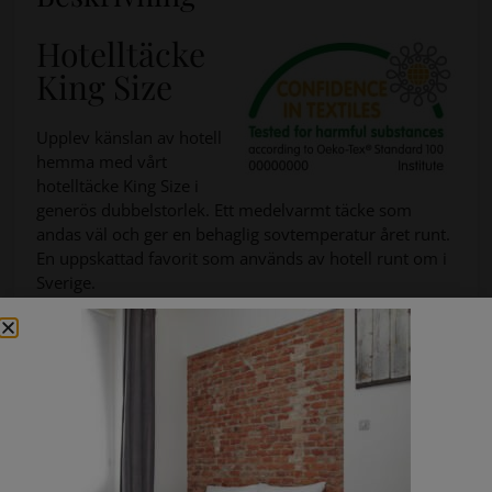
Hotelltäcke
King Size
Upplev känslan av hotell
hemma med vårt
hotelltäcke King Size i
generös dubbelstorlek. Ett medelvarmt täcke som
andas väl och ger en behaglig sovtemperatur året runt.
En uppskattad favorit som används av hotell runt om i
Sverige.
Produktinformation:
Storlek: 220 × 210 cm (King Size)
Fyllning: 1050 g – 60% microfiber, 40% hålfiber
Yttertyg: vit bomullscambric
Medelvarmt – passar de flesta sovmiljöer
Tvättråd: maskintvätt max 60°C