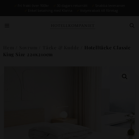
✓
Fri frakt över 900kr
✓
30 dagars returrätt
✓
Snabba leveranser
✓
Enkel betalning med Klarna
✓
Volymrabatt till företag
Hem
/
Sovrum
/
Täcke & Kudde
/ Hotelltäcke Classic
King Size 220x210cm