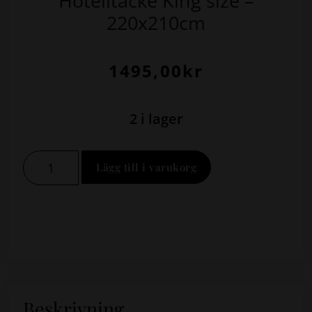
Hotelltäcke King size –
220x210cm
1495,00
kr
2 i lager
Lägg till i varukorg
Beskrivning