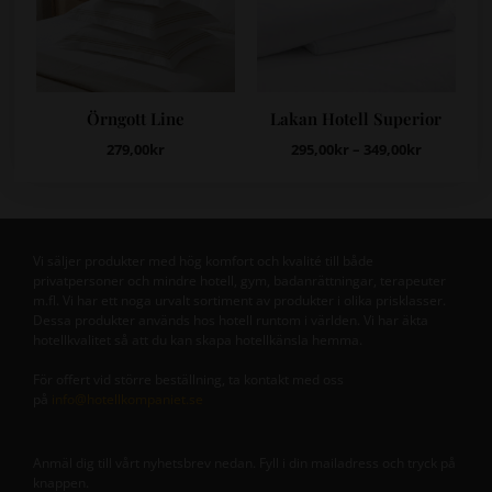
Örngott Line
Lakan Hotell Superior
279,00
kr
295,00
kr
–
349,00
kr
Vi säljer produkter med hög komfort och kvalité till både
privatpersoner och mindre hotell, gym, badanrättningar, terapeuter
m.fl. Vi har ett noga urvalt sortiment av produkter i olika prisklasser.
Dessa produkter används hos hotell runtom i världen. Vi har äkta
hotellkvalitet så att du kan skapa hotellkänsla hemma.
För offert vid större beställning, ta kontakt med oss
på
info@hotellkompaniet.se
Anmäl dig till vårt nyhetsbrev nedan. Fyll i din mailadress och tryck på
knappen.