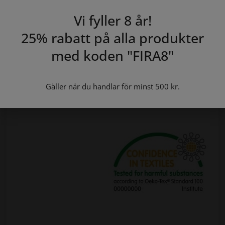
Blandningen av bomull och polyester ger en mjuk men
Vi fyller 8 år!
tålig yta som känns behaglig mot huden samtidigt som
den håller formen och torkar snabbt.
25% rabatt på alla produkter
med koden "
FIRA8
"
Ett enkelt val för dig som vill ha ett hållbart örngott
med äkta hotellkänsla hemma.
Gäller när du handlar för minst 500 kr.