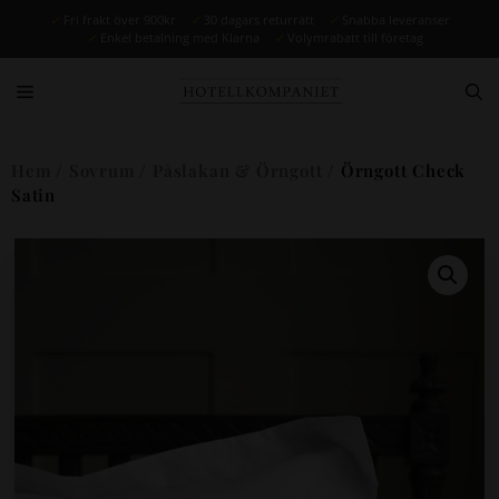
✓
Fri frakt över 900kr
✓
30 dagars returrätt
✓
Snabba leveranser
✓
Enkel betalning med Klarna
✓
Volymrabatt till företag
Hem
/
Sovrum
/
Påslakan & Örngott
/ Örngott Check
Satin