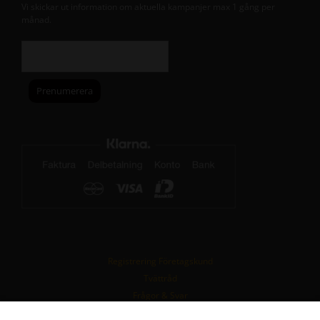
Vi skickar ut information om aktuella kampanjer max 1 gång per
månad.
Registrering Företagskund
Tvättråd
Frågor & Svar
Köpvillkor