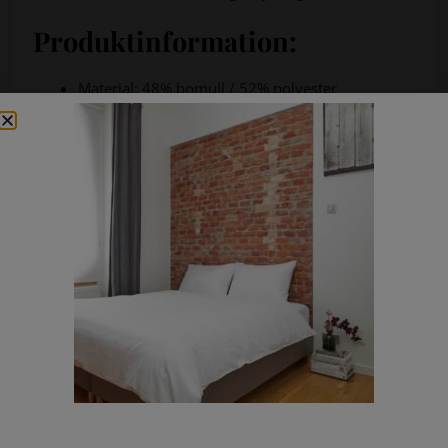
Produktinformation:
Material: 48% bomull / 52% polyester
Trådtäthet: 182 TC
Finns i två modeller: med vinge eller utan vinge
Storlek med vinge: 50×60 cm (med vinge)
Storlek utan vinge: 55×75 cm (utan vinge): Två
sömmar i nederkanten: en grön och en orange
för identifiering.
Kort torktid och enkel skötsel
Tvättråd: 60–90°C vittvätt
Kan torkas valfritt
Tvättas ej tillsammans med frotté
Material & känsla