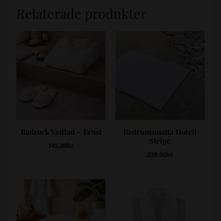
Relaterade produkter
Badrock Våfflad – Ernst
Badrumsmatta Hotell
Stripe
745,00
kr
239,00
kr