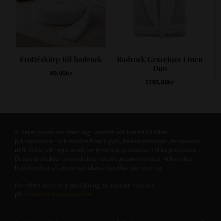
Frottéskärp till badrock
Badrock Graccioza Linen
Duo
89,00
kr
2195,00
kr
Vi säljer produkter med hög komfort och kvalité till både
privatpersoner och mindre hotell, gym, badanrättningar, terapeuter
m.fl. Vi har ett noga urvalt sortiment av produkter i olika prisklasser.
Dessa produkter används hos hotell runtom i världen. Vi har äkta
hotellkvalitet så att du kan skapa hotellkänsla hemma.
För offert vid större beställning, ta kontakt med oss
på
info@hotellkompaniet.se