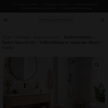
✓
Fri frakt över 900kr
✓
30 dagars returrätt
✓
Snabba leveranser
✓
Enkel betalning med Klarna
✓
Volymrabatt till företag
Hem
/
Badrum
/
Badrumsmatta
/ Badrumsmatta –
Egoist Superlyxig – Utförsäljning av utgående färger
(-10%)