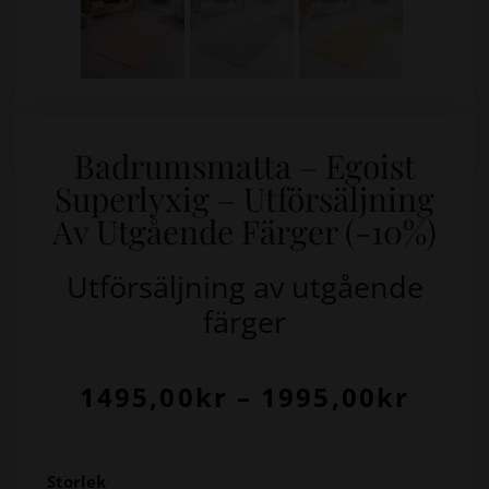
Badrumsmatta – Egoist
Superlyxig – Utförsäljning
Av Utgående Färger (-10%)
Utförsäljning av utgående
färger
1495,00
kr
–
1995,00
kr
Storlek