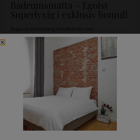
Badrumsmatta – Egoist
Superlyxig i exklusiv bomull
Skapa en förstklassig hotellkänsla med
Badrumsmatta – Egoist Superlyxig
från portugisiska
Graccioza. Den kombinerar hög kvalitet, elegant design
och överlägsen komfort – perfekt för dig som vill lyfta
badrummet till en ny nivå.
Den täta konstruktionen och den mjuka ytan ger en
behaglig och stabil känsla under fötterna, samtidigt
som mattan effektivt absorberar fukt.
Produktinformation:
Material: 100% egyptisk bomull GIZA
Vikt: 2600 g/m²
Övervävd (vävd och tuftad) för extra fyllighet
Antibakteriell behandling (hämmar bakterier och