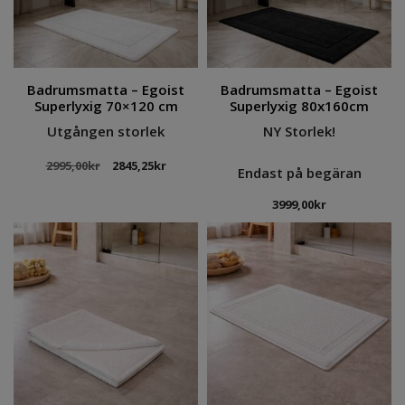
Badrumsmatta – Egoist
Badrumsmatta – Egoist
Superlyxig 70×120 cm
Superlyxig 80x160cm
Utgången storlek
NY Storlek!
Det
Det
2995,00
kr
2845,25
kr
Endast på begäran
ursprungliga
nuvarande
priset
priset
3999,00
kr
var:
är:
2995,00kr.
2845,25kr.