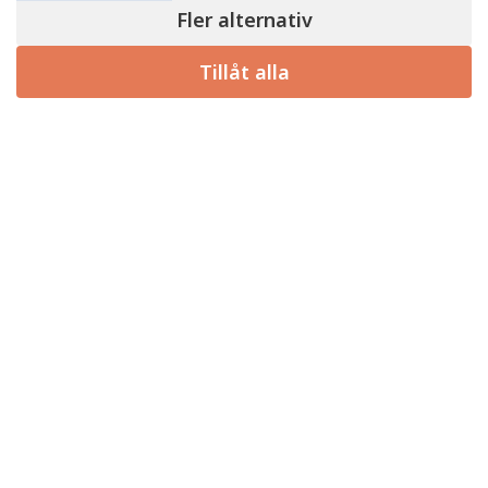
Fler alternativ
Tillåt alla
Artikel tillagd till varukorg.
Registrering Företagskund
Kassa
0 artiklar -
0,00
kr
Tvättråd
Frågor & Svar
Köpvillkor
Bloggen
Kontakta oss
Våra märken
Integritetspolicy
© 2026 Äkta hotellkvalitet - Hotellkompaniet
• Byggt med