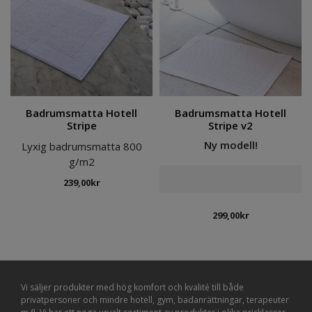
Badrumsmatta Hotell
Badrumsmatta Hotell
Stripe
Stripe v2
Ny modell!
Lyxig badrumsmatta 800
g/m2
239,00
kr
299,00
kr
Vi säljer produkter med hög komfort och kvalité till både
privatpersoner och mindre hotell, gym, badanrättningar, terapeuter