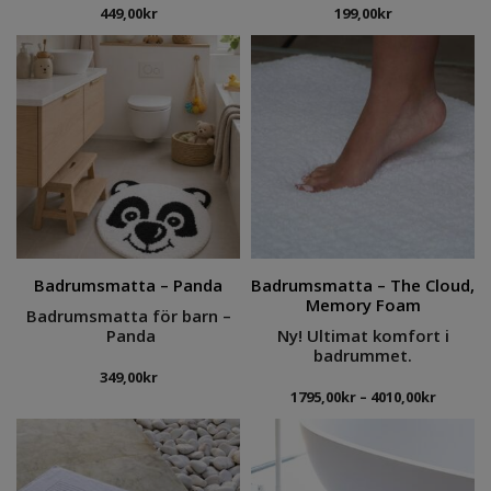
449,00
kr
199,00
kr
Badrumsmatta – Panda
Badrumsmatta – The Cloud,
Memory Foam
Badrumsmatta för barn –
Panda
Ny! Ultimat komfort i
badrummet.
349,00
kr
Prisinte
1795,00
kr
–
4010,00
kr
1795,00
till
4010,00