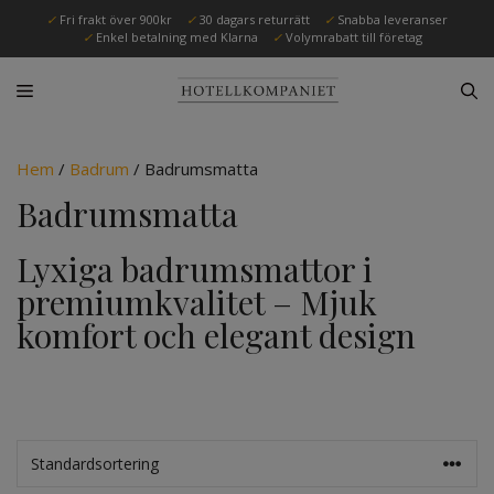
Hoppa
✓
Fri frakt över 900kr
✓
30 dagars returrätt
✓
Snabba leveranser
till
✓
Enkel betalning med Klarna
✓
Volymrabatt till företag
innehåll
Hem
/
Badrum
/ Badrumsmatta
Badrumsmatta
Lyxiga badrumsmattor i
premiumkvalitet – Mjuk
komfort och elegant design