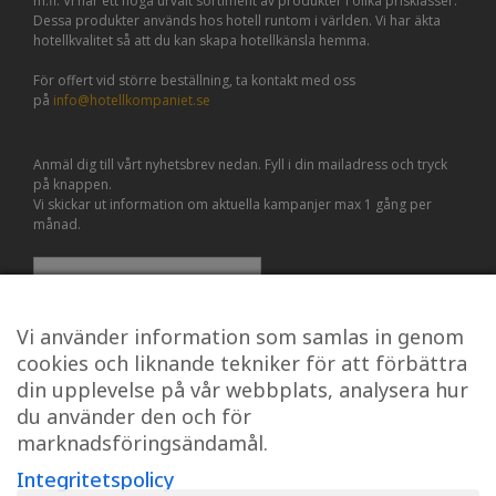
m.fl. Vi har ett noga urvalt sortiment av produkter i olika prisklasser.
Dessa produkter används hos hotell runtom i världen. Vi har äkta
hotellkvalitet så att du kan skapa hotellkänsla hemma.
För offert vid större beställning, ta kontakt med oss
på
info@hotellkompaniet.se
Anmäl dig till vårt nyhetsbrev nedan. Fyll i din mailadress och tryck
på knappen.
Vi skickar ut information om aktuella kampanjer max 1 gång per
månad.
Vi använder information som samlas in genom
cookies och liknande tekniker för att förbättra
din upplevelse på vår webbplats, analysera hur
du använder den och för
marknadsföringsändamål.
Integritetspolicy