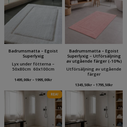
Badrumsmatta – Egoist
Badrumsmatta – Egoist
Superlyxig
Superlyxig – Utförsäljning
av utgående färger (-10%)
Lyx under fötterna –
50x80cm 60x100cm
Utförsäljning av utgående
färger
Prisintervall:
1495,00
kr
–
1995,00
kr
Prisinte
1495,00kr
1345,50
kr
–
1795,50
kr
1345,50
till
REA!
till
1995,00kr
1795,50