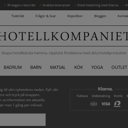
r
✓
30 dagars returrätt
✓
Snabba leveranser
✓
Enkel betalning med Klarna
✓
V
Tvättråd
Frågor & Svar
Köpvillkor
Bloggen
Kontak
Skapa hotellkänsla hemma. Upptäck fördelarna med äkta hotellprodukter
BADRUM
BARN
MATSAL
KÖK
YOGA
OUTLET
g till vårt nyhetsbrev nedan. Fyll i din
ess och tryck på knappen.
ar ut information om aktuella
er max 1 gång per månad.