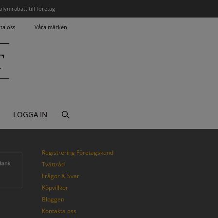
olymrabatt till företag
ta oss
Våra märken
LOGGA IN
Registrering Företagskund
Tvättråd
Frågor & Svar
Köpvillkor
Bloggen
Kontakta oss