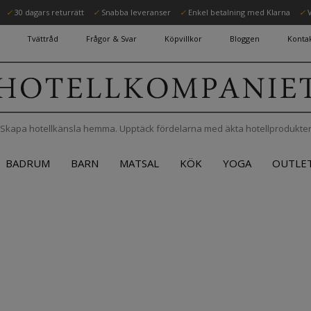
✓
30 dagars returrätt
✓
Snabba leveranser
✓
Enkel betalning med Klarna
✓
V
Tvättråd
Frågor & Svar
Köpvillkor
Bloggen
Kontak
Skapa hotellkänsla hemma. Upptäck fördelarna med äkta hotellprodukte
BADRUM
BARN
MATSAL
KÖK
YOGA
OUTLE