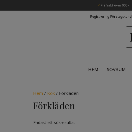
Hoppa
✓
Fri frakt över 900kr
till
innehåll
Registrering Företagskund
HEM
SOVRUM
Hem
/
Kök
/ Förkläden
Förkläden
Endast ett sökresultat