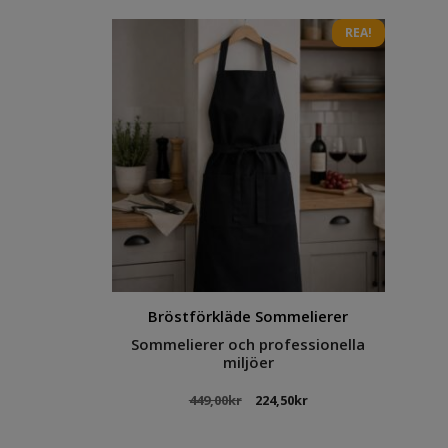
REA!
Bröstförkläde Sommelierer
Sommelierer och professionella
miljöer
Det
Det
449,00
kr
224,50
kr
ursprungliga
nuvarande
priset
priset