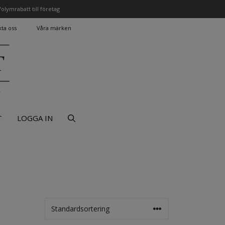
olymrabatt till företag
ta oss
Våra märken
r
T
LOGGA IN