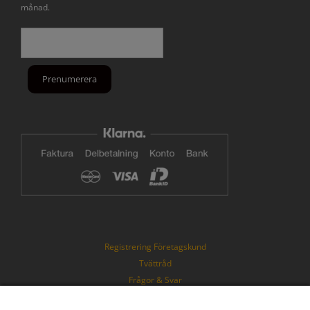
månad.
Registrering Företagskund
Tvättråd
Frågor & Svar
Köpvillkor