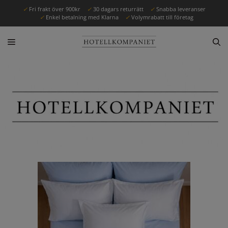
✓
Fri frakt över 900kr
✓
30 dagars returrätt
✓
Snabba leveranser
✓
Enkel betalning med Klarna
✓
Volymrabatt till företag