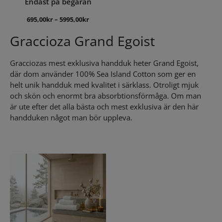
Endast på begäran
695,00
kr
–
5995,00
kr
Graccioza Grand Egoist
Gracciozas mest exklusiva handduk heter Grand Egoist,
där dom använder 100% Sea Island Cotton som ger en
helt unik handduk med kvalitet i särklass. Otroligt mjuk
och skön och enormt bra absorbtionsförmåga. Om man
är ute efter det alla bästa och mest exklusiva är den här
handduken något man bör uppleva.