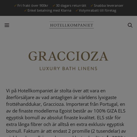
✓
Fri frakt över 900kr
✓
30 dagars returrätt
✓
Snabba leveranser
✓
Enkel betalning med Klarna
✓
Volymrabatt till företag
Vi på Hotellkompaniet är stolta över att vara en
återförsäljare av vad antagligen är världens lyxigaste
frottéhanddukar, Graccioza. Importerat från Portugal, en
av de finaste modellerna Egoist består av 100% GIZA ELS
egyptisk bomull av absolut finaste kvalitet. ELS står för
extra långa fibrer och är alltså en extra exklusiv egyptisk
bomull. Faktum är att endast 2 promille (2 tusendelar) av