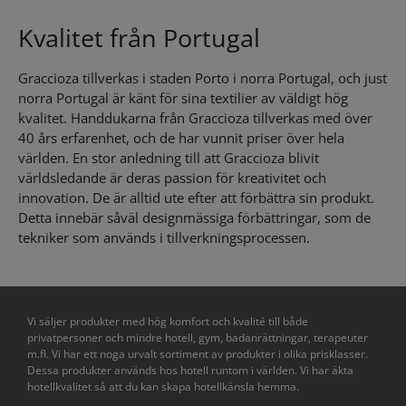
Kvalitet från Portugal
Graccioza tillverkas i staden Porto i norra Portugal, och just
norra Portugal är känt för sina textilier av väldigt hög
kvalitet. Handdukarna från Graccioza tillverkas med över
40 års erfarenhet, och de har vunnit priser över hela
världen. En stor anledning till att Graccioza blivit
världsledande är deras passion för kreativitet och
innovation. De är alltid ute efter att förbättra sin produkt.
Detta innebär såväl designmässiga förbättringar, som de
tekniker som används i tillverkningsprocessen.
Vi säljer produkter med hög komfort och kvalité till både
privatpersoner och mindre hotell, gym, badanrättningar, terapeuter
m.fl. Vi har ett noga urvalt sortiment av produkter i olika prisklasser.
Dessa produkter används hos hotell runtom i världen. Vi har äkta
hotellkvalitet så att du kan skapa hotellkänsla hemma.