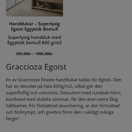
Handdukar – Superlyxig
Egoist Egyptisk Bomull
Superlyxig handduk med
Egyptisk bomull 800 g/m2
295,00
kr
–
1995,00
kr
Graccioza Egoist
En av Gracciozas finaste handdukar kallas för Egoist. Den
har en densitet på hela 800g/m2, vilket gör den
superfluffig och volumiös. Dessutom med rundade hörn,
kantband med dubbla sömmar, får den även extra lång
hållbarhet. För förbättrad absorbering, är den förtvättad
och förkrympt, och givetvis finns den i väldigt många
färger!