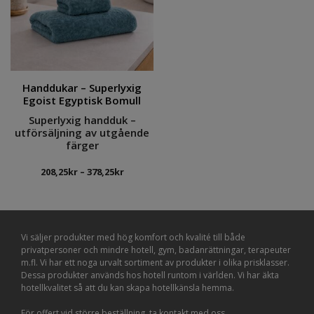
Handdukar – Superlyxig
Egoist Egyptisk Bomull
Superlyxig handduk –
utförsäljning av utgående
färger
Prisintervall:
208,25
kr
–
378,25
kr
208,25kr
till
378,25kr
Vi säljer produkter med hög komfort och kvalité till både
privatpersoner och mindre hotell, gym, badanrättningar, terapeuter
m.fl. Vi har ett noga urvalt sortiment av produkter i olika prisklasser.
Dessa produkter används hos hotell runtom i världen. Vi har äkta
hotellkvalitet så att du kan skapa hotellkänsla hemma.
För offert vid större beställning, ta kontakt med oss