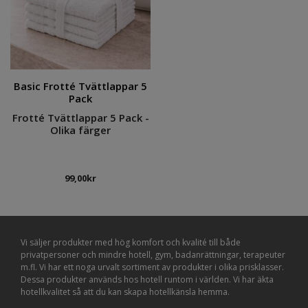
Basic Frotté Tvättlappar 5
Pack
Frotté Tvättlappar 5 Pack -
Olika färger
99,00
kr
Vi säljer produkter med hög komfort och kvalité till både
privatpersoner och mindre hotell, gym, badanrättningar, terapeuter
m.fl. Vi har ett noga urvalt sortiment av produkter i olika prisklasser.
Dessa produkter används hos hotell runtom i världen. Vi har äkta
hotellkvalitet så att du kan skapa hotellkänsla hemma.