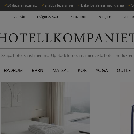
r
✓
30 dagars returrätt
✓
Snabba leveranser
✓
Enkel betalning med Klarna
✓
V
Tvättråd
Frågor & Svar
Köpvillkor
Bloggen
Kontak
Skapa hotellkänsla hemma. Upptäck fördelarna med äkta hotellprodukter
BADRUM
BARN
MATSAL
KÖK
YOGA
OUTLET