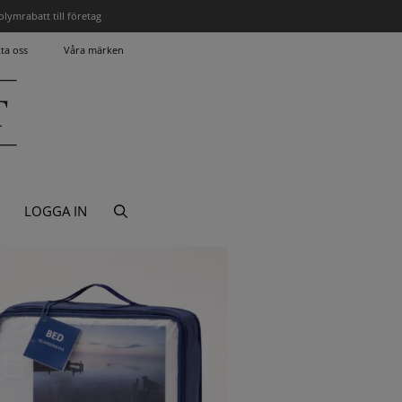
olymrabatt till företag
ta oss
Våra märken
LOGGA IN